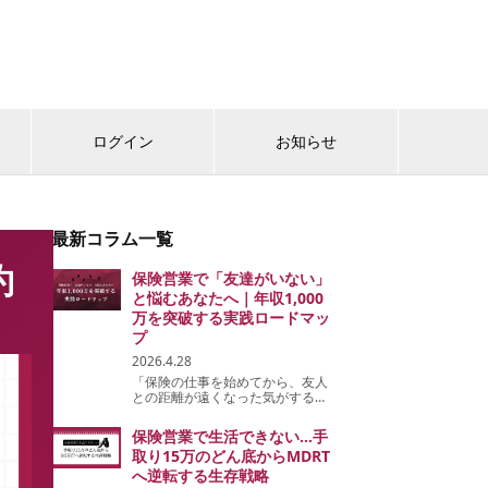
ログイン
お知らせ
最新コラム一覧
約
保険営業で「友達がいない」
と悩むあなたへ｜年収1,000
万を突破する実践ロードマッ
プ
2026.4.28
「保険の仕事を始めてから、友人
との距離が遠くなった気がする」
「気づけばプライベートの連絡が
激減してしまった」—。 そんな
保険営業で生活できない…手
孤独感に苛まれてはいませんか。
取り15万のどん底からMDRT
多くの保険営業パーソンが、志を
持って...
へ逆転する生存戦略