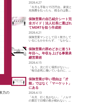
2026.4.27
「今月も手取り15万円台。家賃と
光熱費を払ったら、残るのは数万
円—」 保険業界に飛び込んだは
ずが、気づけば貯金は底を突き、
保険営業の自己紹介シート完
自己契約の引き落としで通帳は赤
全ガイド｜法人社長に選ばれ
信号。 同じような状...
てMDRTを狙う作成術
2026.4.21
保険営業マンとして日々努力して
いるにもかかわらず、「なかなか
法人社長に信頼してもらえない」
「競合との違いを打ち出せず価格
保険営業の辞めどきに迷う3
や付き合いの勝負になってしま
年目へ。年収を上げる事業承
う」 という悩みを抱えてはいませ
んか。その根本的な原...
継営業術
2026.4.15
「もう、次に行く場所がない…」
「毎日必死に働いているのに、給
与明細を見るとため息が出る」保
険営業の世界に入って3年目。 友
保険営業が辛い理由は「才
人や知人のリストは一巡し、紹介
能」ではなく「マーケット」
も途絶え、スケジュール帳の白い
空白を眺めては「そ...
にある
体力の
2026.4.13
「今月、行く先がない」「ノルマ
の重圧で日曜の夜が眠れない」
「このまま友人知人に頭を下げ続