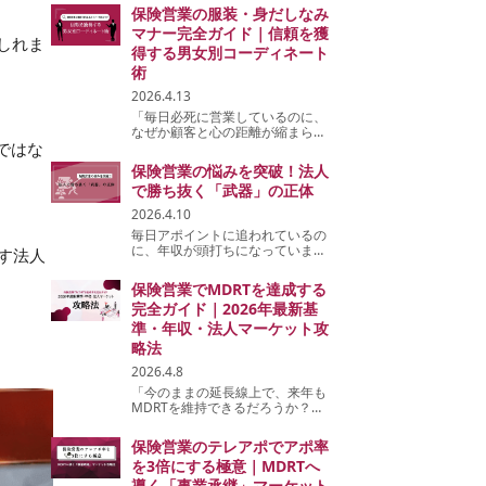
ける人生でいいのか」……。 保険
保険営業の服装・身だしなみ
営業に携わり、3年以上が経過し
マナー完全ガイド｜信頼を獲
た方の多くがこの壁に直面しま
しれま
す。しか...
得する男女別コーディネート
術
2026.4.13
「毎日必死に営業しているのに、
なぜか顧客と心の距離が縮まらな
い」「紹介が思うように生まれな
ではな
い」と悩んでいませんか？ 実
保険営業の悩みを突破！法人
は、その原因はトークスキル以前
で勝ち抜く「武器」の正体
の「外見」にあるかもしれませ
ん。保険と...
2026.4.10
毎日アポイントに追われているの
に、年収が頭打ちになっていませ
す法人
んか？ 知人や既存客へのアプロー
チが一巡し、新規開拓に限界を感
保険営業でMDRTを達成する
じる「個人向け営業の壁」。 多く
完全ガイド｜2026年最新基
の保険営業マンがここで疲弊し、
終わりのない労働...
準・年収・法人マーケット攻
略法
2026.4.8
「今のままの延長線上で、来年も
MDRTを維持できるだろうか？」
もしあなたがそう自問自答してい
るなら、その直感は正しいと言わ
保険営業のテレアポでアポ率
ざるを得ません。 個人保険の積
を3倍にする極意｜MDRTへ
み上げや、知人・友人の紹介に頼
る営...
導く「事業承継」マーケット