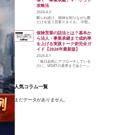
攻略法
2026.4.3
断られ続け、精神を削りながら数
だけを追う営業スタイル。 中堅と
してこの「労働集約型」の限界に
焦りを感じている方は少なくあり
保険営業の話法とは？基本か
ません。 事実、平均年収500万円
ら法人・事業承継まで成約率
とMDRTの1,400万円を分けるの
は、根性...
を上げる実践トーク術完全ガ
イド【2026年最新版】
2026.4.1
「毎日必死にアプローチしている
のに、MDRTの基準まであと一歩
が届かない」「個人保険の件数を
追い続ける働き方に体力の限界を
感じている」。 もしあなたがそ
う感じているなら、足りないのは
人気コラム一覧
努力...
まだデータがありません。