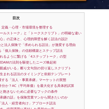
目次
｜定義・心理・市場環境を整理する
ールストーク」と「トークスクリプト」の明確な違い
心」の正体と、心理的障壁を解く話法の設計
保険と法人保険で「求められる話法」が激変する理由
る「個人保険」の信頼構築とステップ話法
れるように繋げる「4ステップトーク」の型
AIDAMの法則を駆使したニーズ喚起術
親戚がいる」断り文句別の切り返しスクリプト
生まれる話法のタイミングと依頼テンプレート
破する「法人・事業承継」マーケットの実態
件分か？AC（平均単価）を最大化する具体的試算
と飽きないために必要なフックの条件
承継の話」を保険営業マンから聞きたいのか
「法人・経営者向け」アプローチ話法
す、経営課題に直結した最初の一言