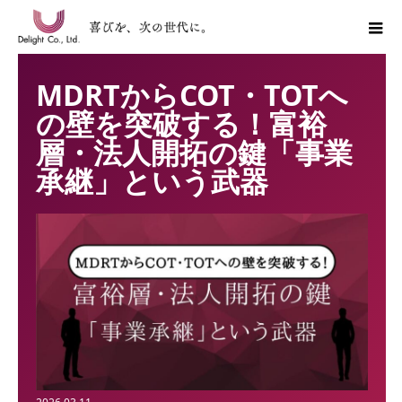
MDRTからCOT・TOTへ
の壁を突破する！富裕
層・法人開拓の鍵「事業
承継」という武器