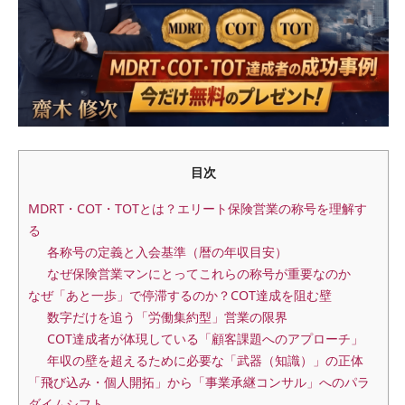
目次
MDRT・COT・TOTとは？エリート保険営業の称号を理解す
る
各称号の定義と入会基準（暦の年収目安）
なぜ保険営業マンにとってこれらの称号が重要なのか
なぜ「あと一歩」で停滞するのか？COT達成を阻む壁
数字だけを追う「労働集約型」営業の限界
COT達成者が体現している「顧客課題へのアプローチ」
年収の壁を超えるために必要な「武器（知識）」の正体
「飛び込み・個人開拓」から「事業承継コンサル」へのパラ
ダイムシフト