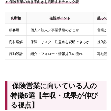
▼ 保険営業の向き不向きを判断するチェック表
判断軸
確認ポイント
整ってい
顧客層
個人／法人／事業承継のどこか
営業が属
商材理解
保障・リスク・注意点を説明できるか
虚偽説明
行動設計
紹介・フォロー・情報提供の流れ
再勧誘リ
保険営業に向いている人の
特徴6選【年収・成果が伸び
る視点】