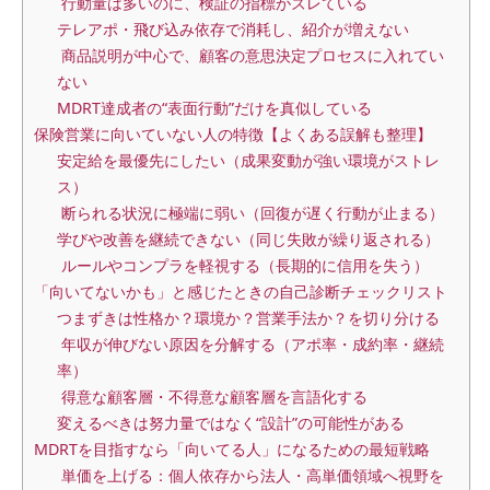
行動量は多いのに、検証の指標がズレている
テレアポ・飛び込み依存で消耗し、紹介が増えない
商品説明が中心で、顧客の意思決定プロセスに入れてい
ない
MDRT達成者の“表面行動”だけを真似している
保険営業に向いていない人の特徴【よくある誤解も整理】
安定給を最優先にしたい（成果変動が強い環境がストレ
ス）
断られる状況に極端に弱い（回復が遅く行動が止まる）
学びや改善を継続できない（同じ失敗が繰り返される）
ルールやコンプラを軽視する（長期的に信用を失う）
「向いてないかも」と感じたときの自己診断チェックリスト
つまずきは性格か？環境か？営業手法か？を切り分ける
年収が伸びない原因を分解する（アポ率・成約率・継続
率）
得意な顧客層・不得意な顧客層を言語化する
変えるべきは努力量ではなく“設計”の可能性がある
MDRTを目指すなら「向いてる人」になるための最短戦略
単価を上げる：個人依存から法人・高単価領域へ視野を