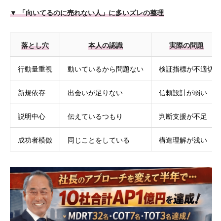
▼ 「向いてるのに売れない人」に多いズレの整理
落とし穴
本人の認識
実際の問題
行動量重視
動いているから問題ない
検証指標が不適切
新規依存
出会いが足りない
信頼設計が弱い
説明中心
伝えているつもり
判断支援が不足
成功者模倣
同じことをしている
構造理解が浅い