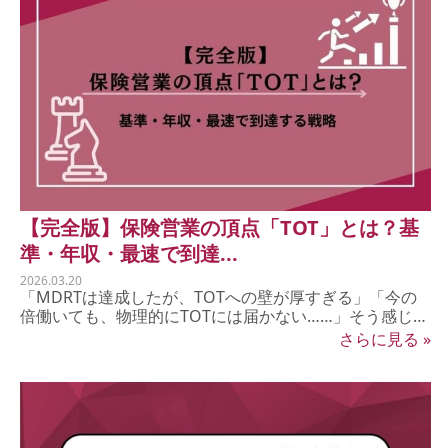
【完全版】保険営業の頂点「TOT」とは？基
準・年収・最速で到達...
2026.03.20
「MDRTは達成したが、TOTへの壁が厚すぎる」「今の
倍働いても、物理的にTOTには届かない……」そう感じて
い...
さらに見る »