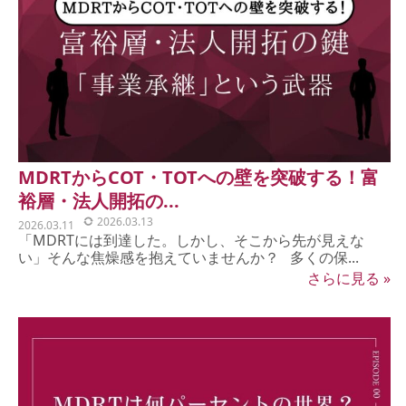
MDRTからCOT・TOTへの壁を突破する！富
裕層・法人開拓の...
2026.03.13
2026.03.11
「MDRTには到達した。しかし、そこから先が見えな
い」そんな焦燥感を抱えていませんか？ 多くの保...
さらに見る »